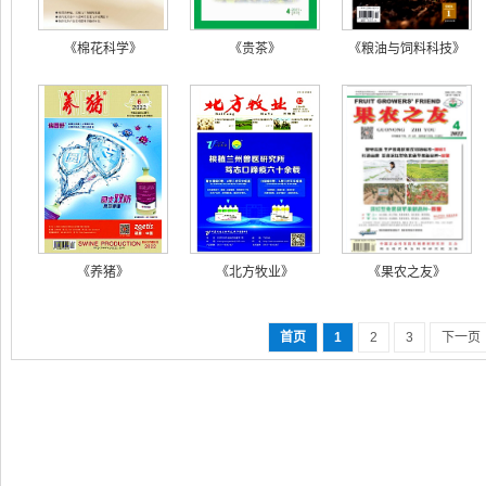
《棉花科学》
《贵茶》
《粮油与饲料科技》
《养猪》
《北方牧业》
《果农之友》
首页
1
2
3
下一页