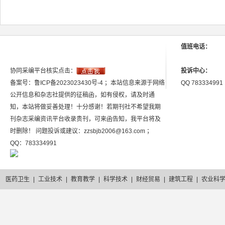
值班电话：
协同采编平台核实点击：
投诉中心：
备案号：鲁ICP备2023023430号-4 ；本站信息来源于网络
QQ 783334991
公开信息和杂志社提供的征稿函，如有侵权，请及时通
知，本站将做妥善处理！十分感谢！若期刊社不希望我期
刊杂志采编资讯平台收录贵刊，可来函告知，我平台将及
时删除！ 问题投诉或建议：zzsbjb2006@163.com ；
QQ：783334991
医药卫生
|
工业技术
|
教育教学
|
科学技术
|
财经贸易
|
建筑工程
|
农业科
2