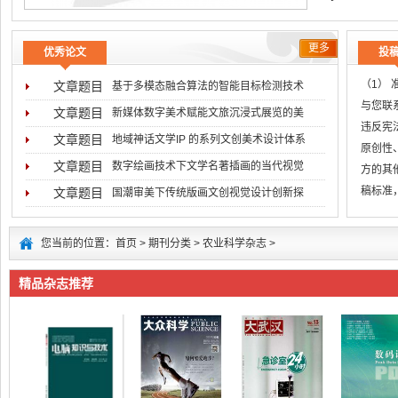
更多
优秀论文
投
（1）
文章题目
基于多模态融合算法的智能目标检测技术
与您联系
文章题目
新媒体数字美术赋能文旅沉浸式展览的美
违反宪
文章题目
地域神话文学IP 的系列文创美术设计体系
原创性
文章题目
数字绘画技术下文学名著插画的当代视觉
方的其
稿标准
文章题目
国潮审美下传统版画文创视觉设计创新探
无
您当前的位置：
首页
>
期刊分类
>
农业科学杂志
>
精品杂志推荐