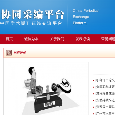
首页
诚信为本
关于我们
发表必读
常见问
职称评审
[职称评审论
[全国职称评
[减税降费成绩
[安徽持续推
[张宏森出席
[广州市人事考