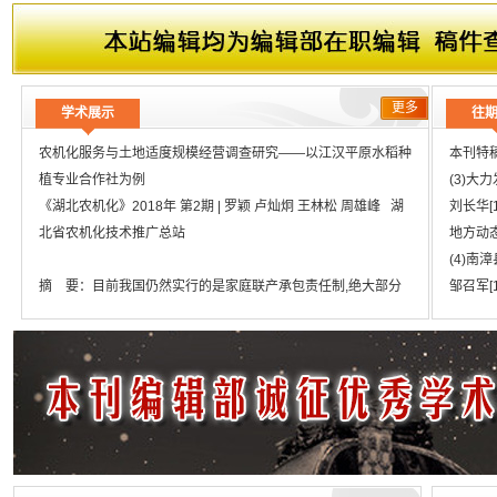
更多
学术展示
往
农机化服务与土地适度规模经营调查研究——以江汉平原水稻种
本刊特
植专业合作社为例
(3)大
《湖北农机化》2018年 第2期 | 罗颖 卢灿炯 王林松 周雄峰 湖
刘长华[1
北省农机化技术推广总站
地方动
(4)
摘 要：目前我国仍然实行的是家庭联产承包责任制,绝大部分
邹召军[1
农户进行单家独户的分散经营模式,有着划时代的意义。但随着
本刊特
我国农业的发展,小生产与大市场之间的矛盾日益凸显,小规模的
(5)
土地经营越来越不能适应目前的农业供给侧结构性改革形势,市
稻种植
场竞争力不强、农地资源利用率不髙以及机械化水平不足等弊端
罗颖[1]
逐渐显现出来,适度扩大土地经营规模是实现土地经济效益最大
(8)
化的重要途径。本文通过对江汉平原有关农业经营组织的人员组
吴昭雄[1]
成、机具作业以及收益支出情况等数据和案例进行分析,探究湖
调查思