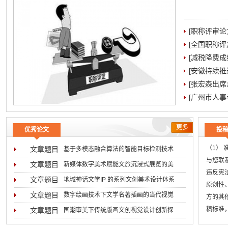
[职称评审
[全国职称
[减税降费成
[安徽持续
[张宏森出
[广州市人事
更多
优秀论文
投
（1）
文章题目
基于多模态融合算法的智能目标检测技术
与您联系
2026-08-05
文章题目
新媒体数字美术赋能文旅沉浸式展览的美
违反宪
2026-07-31
文章题目
地域神话文学IP 的系列文创美术设计体系
原创性
2026-07-29
文章题目
数字绘画技术下文学名著插画的当代视觉
方的其
2026-07-16
稿标准
文章题目
国潮审美下传统版画文创视觉设计创新探
无
2026-07-02