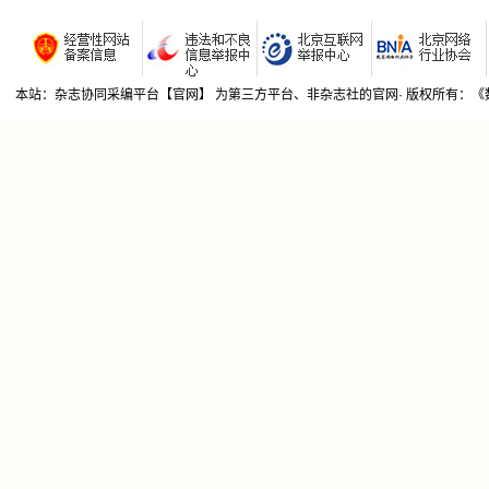
若有期刊社不希望我期刊杂志协同采编平台收录贵刊
张翔[1]
的，请来函告知，我平台将及时删除！本平台信息来源
(30
于网络公开信息和社里所提供的征稿函。
假晶旭[1
(32)
本站：杂志协同采编平台【官网】 为第三方平台、非杂志社的官网· 版权所有：
杜炜[1]
(34)
刘超辉[1
(36
——基
兰石财[1
(38)
秦建巍[1
(40
袁用德[1
(41
秦少兰[1
农机监
(43
生产督