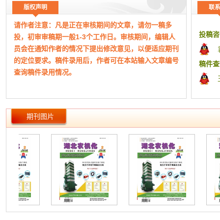
北省平原地区农业经营组织较为适宜的种植规模,建立机械化与
(11
版权声明
联
主要农作物规模化种植面积的参考标准,以期对进一步提高机械
易兵[1]
请作者注意：凡是正在审核期间的文章，请勿一稿多
化作业效率、逐步扩大适度规模经营范围、提升土地经济效益及
(13)
投稿咨
投，初审审稿期一般1-3个工作日。审核期间，编辑人
进一步促进农业增效、农民增收有所借鉴。
韦奇[1]
员会在通知作者的情况下提出修改意见，以便适应期刊
【分 类】
【农业科学】 > 农作物 > 禾谷类作物 > 稻
(15
的定位要求。稿件录用后，作者可在本站输入文章编号
【关键词】
适度规模经营 土地经营 江汉平原 专业合作社 水稻
范区的
稿件查
查询稿件录用情况。
种植 农机化 家庭联产承包责任制 农业增效
徐南清[1
【出 处】
《湖北农机化》2018年 第2期 5-7页 共3页
(16
工作时
徐胜华[1
（本网站所公布期刊均为正规刊物，如有侵权，请及
(18
期刊图片
时告知！）
谢超[1]
(20)
本平台为期刊杂志协同采编平台，本站成立于2015
“农机贷
年，主要从事文化艺术交流、版权代理、期刊信息整理
王秋华[1
发布、宣传。非杂志社官网！
(22
本站仅为有实际合作关系的杂志期刊整理信息、快捷
王锐[1]
组稿指导和宣传，本站致力于方便广大作者期刊查询、
(25
分类、便捷投稿、在线答疑等。
李秋景[1
(28