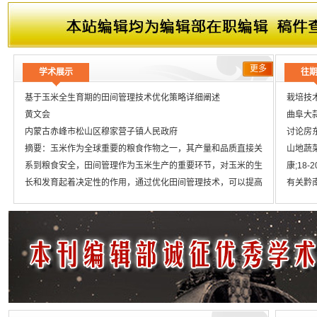
更多
学术展示
往
基于玉米全生育期的田间管理技术优化策略详细阐述
栽培技
黄文会
曲阜大
内蒙古赤峰市松山区穆家营子镇人民政府
讨论房东
摘要：玉米作为全球重要的粮食作物之一，其产量和品质直接关
山地蔬
系到粮食安全，田间管理作为玉米生产的重要环节，对玉米的生
康;18-2
长和发育起着决定性的作用，通过优化田间管理技术，可以提高
有关黔
玉米的产量和品质，为农业生产带来更高的经济效益。本文将详
芳;24-2
细阐述玉米田间管理的优化策略，从苗期管理、拔节孕穗期管
农技推
理、开花结实期管理以及病虫害防治措施等方面进行探讨。
基于玉
89
现代农
讨逯桂金;
绿色植