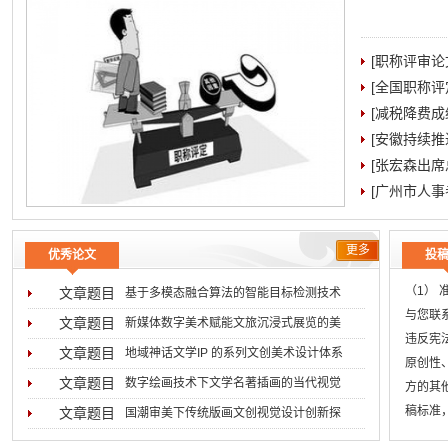
[职称评审
[全国职称
[减税降费成
[安徽持续
[张宏森出
[广州市人事
更多
优秀论文
投
（1）
文章题目
基于多模态融合算法的智能目标检测技术
与您联系
2026-08-05
文章题目
新媒体数字美术赋能文旅沉浸式展览的美
违反宪
2026-07-31
文章题目
地域神话文学IP 的系列文创美术设计体系
原创性
2026-07-29
文章题目
数字绘画技术下文学名著插画的当代视觉
方的其
2026-07-16
稿标准
文章题目
国潮审美下传统版画文创视觉设计创新探
无
2026-07-02