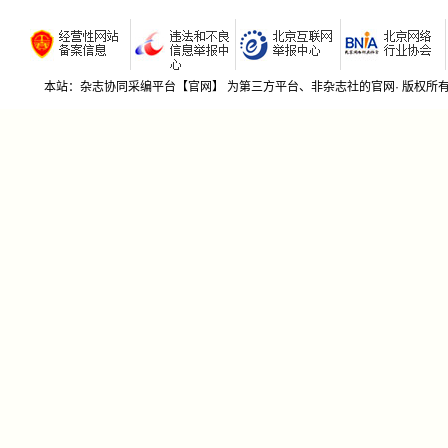
若有期刊社不希望我期刊杂志协同采编平台收录贵刊
优质高
的，请来函告知，我平台将及时删除！本平台信息来源
慧;150-
于网络公开信息和社里所提供的征稿函。
播前引
丽;153-
本站：杂志协同采编平台【官网】 为第三方平台、非杂志社的官网· 版权
农业机
水稻机
知远;15
水稻生
严;159-
林业种
林业栽
仙宏;刘建
林业育
析屈青山;
侧柏容
云;郭彦岐
桑树主
方法分析
桑蚕高产