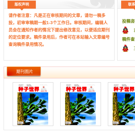
水稻病
版权声明
联
义;96-9
请作者注意：凡是正在审核期间的文章，请勿一稿多
农作物
投稿咨
投，初审审稿期一般1-3个工作日。审核期间，编辑人
策甘婉平;
员会在通知作者的情况下提出修改意见，以便适应期刊
植物保
的定位要求。稿件录用后，作者可在本站输入文章编号
英;111-
稿件查
查询稿件录用情况。
科技创
有关生
工作时
成宏;苑立
（本网站所公布期刊均为正规刊物，如有侵权，请及
高标准
期刊图片
时告知！）
彦东;12
品种选
本平台为期刊杂志协同采编平台，本站成立于2015
不同岩
年，主要从事文化艺术交流、版权代理、期刊信息整理
140
发布、宣传。非杂志社官网！
小麦品
本站仅为有实际合作关系的杂志期刊整理信息、快捷
143
组稿指导和宣传，本站致力于方便广大作者期刊查询、
农业信
分类、便捷投稿、在线答疑等。
李晓东;1
基于现代