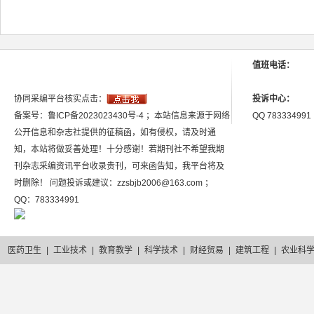
值班电话：
协同采编平台核实点击：
投诉中心：
备案号：鲁ICP备2023023430号-4 ；本站信息来源于网络
QQ 783334991
公开信息和杂志社提供的征稿函，如有侵权，请及时通
知，本站将做妥善处理！十分感谢！若期刊社不希望我期
刊杂志采编资讯平台收录贵刊，可来函告知，我平台将及
时删除！ 问题投诉或建议：zzsbjb2006@163.com ；
QQ：783334991
医药卫生
|
工业技术
|
教育教学
|
科学技术
|
财经贸易
|
建筑工程
|
农业科
2