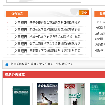
更多
优秀论文
投
（1）
文章题目
基于多模态融合算法的智能目标检测技术
与您联系
文章题目
新媒体数字美术赋能文旅沉浸式展览的美
违反宪
文章题目
地域神话文学IP 的系列文创美术设计体系
原创性
文章题目
数字绘画技术下文学名著插画的当代视觉
方的其
稿标准
文章题目
国潮审美下传统版画文创视觉设计创新探
无
您当前的位置：
首页
>
论文分类
>
工业技术论文
>
精品杂志推荐