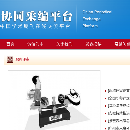
首页
诚信为本
关于我们
发表必读
常见问
职称评审
[职称评审论
[全国职称评
[减税降费成绩
[安徽持续推
[张宏森出席
[广州市人事考