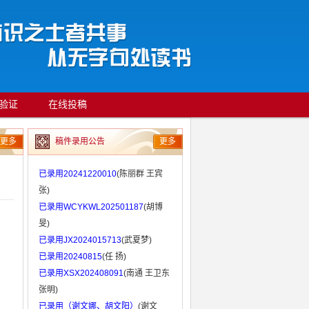
验证
在线投稿
更多
稿件录用公告
更多
已录用20241220010
(陈丽群 王宾
张)
已录用WCYKWL202501187
(胡博
旻)
已录用JX2024015713
(武夏梦)
已录用20240815
(任 扬)
已录用XSX202408091
(南通 王卫东
张明)
已录用（谢文娜、胡文阳）
(谢文