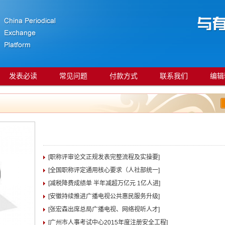
发表必读
常见问题
付款方式
联系我们
编辑
[职称评审论文正规发表完整流程及实操要]
[全国职称评定通用核心要求（人社部统一]
[减税降费成绩单 半年减超万亿元 1亿人进]
[安徽持续推进广播电视公共惠民服务升级]
[张宏森出席总局广播电视、网络视听人才]
[广州市人事考试中心2015年度注册安全工程]