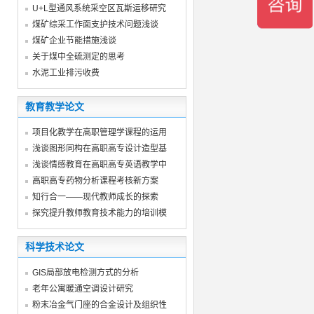
U+L型通风系统采空区瓦斯运移研究
煤矿综采工作面支护技术问题浅谈
煤矿企业节能措施浅谈
关于煤中全硫测定的思考
水泥工业排污收费
教育教学论文
项目化教学在高职管理学课程的运用
浅谈图形同构在高职高专设计造型基
浅谈情感教育在高职高专英语教学中
高职高专药物分析课程考核新方案
知行合一——现代教师成长的探索
探究提升教师教育技术能力的培训模
科学技术论文
GIS局部放电检测方式的分析
老年公寓暖通空调设计研究
粉末冶金气门座的合金设计及组织性