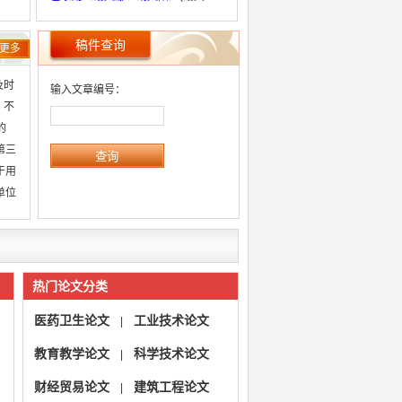
娜、胡文阳)
已录用ZGJZYNJ2024072602
(乔德
稿件查询
更多
山)
已录用ZGJZYNJ2024072601
(田然)
及时
输入文章编号：
 不
的
第三
于用
单位
热门论文分类
医药卫生论文
工业技术论文
|
教育教学论文
科学技术论文
|
财经贸易论文
建筑工程论文
|