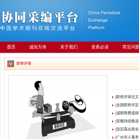
首页
诚信为本
关于我们
发表必读
常见问
职称评审
[职称评审论
[全国职称评
[减税降费成绩
[安徽持续推
[张宏森出席
[广州市人事考