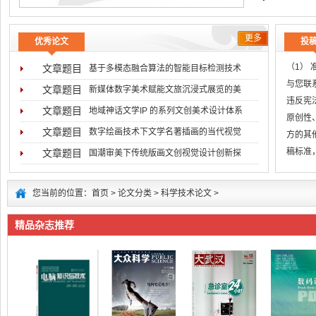
更多
优秀论文
投
（1）
文章题目
基于多模态融合算法的智能目标检测技术
与您联系
文章题目
新媒体数字美术赋能文旅沉浸式展览的美
违反宪
文章题目
地域神话文学IP 的系列文创美术设计体系
原创性
文章题目
数字绘画技术下文学名著插画的当代视觉
方的其
稿标准
文章题目
国潮审美下传统版画文创视觉设计创新探
无
您当前的位置：
首页
>
论文分类
>
科学技术论文
>
精品杂志推荐