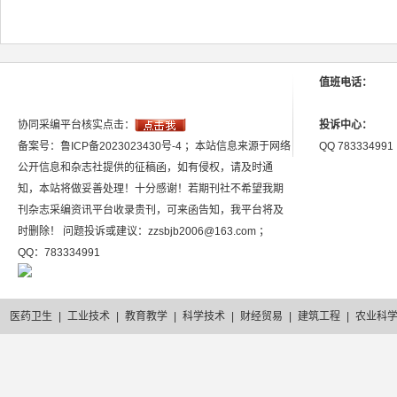
值班电话：
协同采编平台核实点击：
投诉中心：
备案号：鲁ICP备2023023430号-4 ；本站信息来源于网络
QQ 783334991
公开信息和杂志社提供的征稿函，如有侵权，请及时通
知，本站将做妥善处理！十分感谢！若期刊社不希望我期
刊杂志采编资讯平台收录贵刊，可来函告知，我平台将及
时删除！ 问题投诉或建议：zzsbjb2006@163.com ；
QQ：783334991
医药卫生
|
工业技术
|
教育教学
|
科学技术
|
财经贸易
|
建筑工程
|
农业科
2