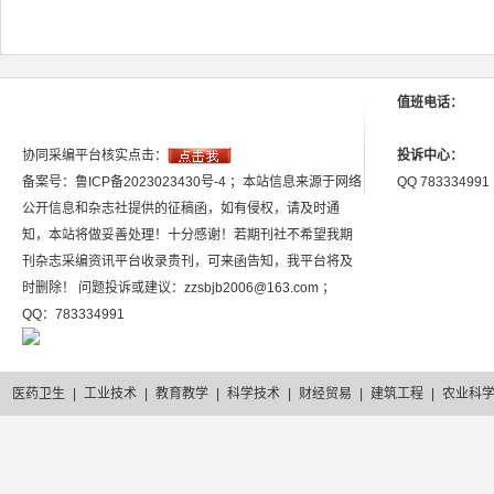
值班电话：
协同采编平台核实点击：
投诉中心：
备案号：鲁ICP备2023023430号-4 ；本站信息来源于网络
QQ 783334991
公开信息和杂志社提供的征稿函，如有侵权，请及时通
知，本站将做妥善处理！十分感谢！若期刊社不希望我期
刊杂志采编资讯平台收录贵刊，可来函告知，我平台将及
时删除！ 问题投诉或建议：zzsbjb2006@163.com ；
QQ：783334991
医药卫生
|
工业技术
|
教育教学
|
科学技术
|
财经贸易
|
建筑工程
|
农业科
2