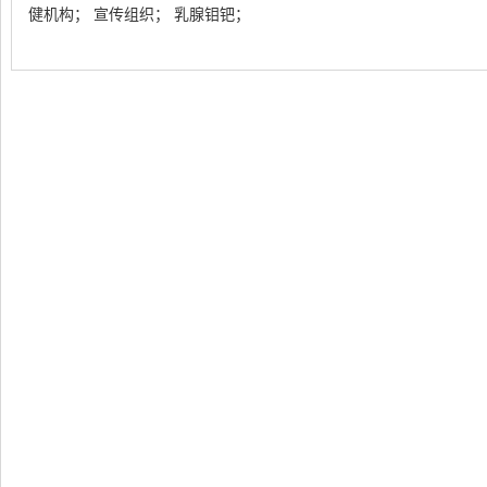
健机构； 宣传组织； 乳腺钼钯；