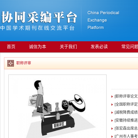
首页
诚信为本
关于我们
发表必读
常见问
职称评审
[职称评审论
[全国职称评
[减税降费成绩
[安徽持续推
[张宏森出席
[广州市人事考