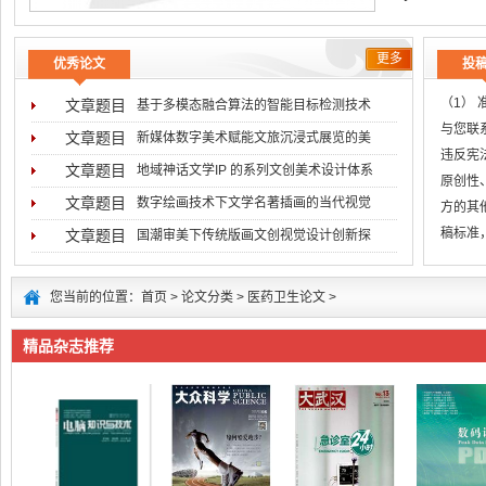
更多
优秀论文
投
（1）
文章题目
基于多模态融合算法的智能目标检测技术
与您联系
文章题目
新媒体数字美术赋能文旅沉浸式展览的美
违反宪
文章题目
地域神话文学IP 的系列文创美术设计体系
原创性
文章题目
数字绘画技术下文学名著插画的当代视觉
方的其
稿标准
文章题目
国潮审美下传统版画文创视觉设计创新探
无
您当前的位置：
首页
>
论文分类
>
医药卫生论文
>
精品杂志推荐