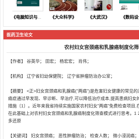
《大众科学》
《大武汉》
《数码设
《电脑知识与技术》
医药卫生论文
农村妇女宫颈癌和乳腺癌制度化筛
【作者】 谷英华； 田宏； 杨宏宏； 肖伟；
《东方养生》
《今日财富》
《今日健康》
《商情
【机构】 辽宁省妇幼保健院； 辽宁省肿瘤防治办公室；
【摘要】 <正>妇女宫颈癌和乳腺癌("两癌")是危害妇女健康的常见
癌症通过早发现、早诊断、早治疗,可以降低治疗成本,提高患病妇女
措施〔1〕。近年来我省持续实施国家农村妇女"两癌"免费检查项目,
在此基础上对农村妇女宫颈癌和乳腺癌制度化筛查模式进行思考。1 201
多还原
【关键词】 妇女宫颈癌； 恶性肿瘤防治； 检查人数； 微小浸润癌；