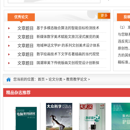
更多
优秀论文
投
（1）
文章题目
基于多模态融合算法的智能目标检测技术
与您联系
文章题目
新媒体数字美术赋能文旅沉浸式展览的美
违反宪
文章题目
地域神话文学IP 的系列文创美术设计体系
原创性
文章题目
数字绘画技术下文学名著插画的当代视觉
方的其
稿标准
文章题目
国潮审美下传统版画文创视觉设计创新探
无
您当前的位置：
首页
>
论文分类
>
教育教学论文
>
精品杂志推荐