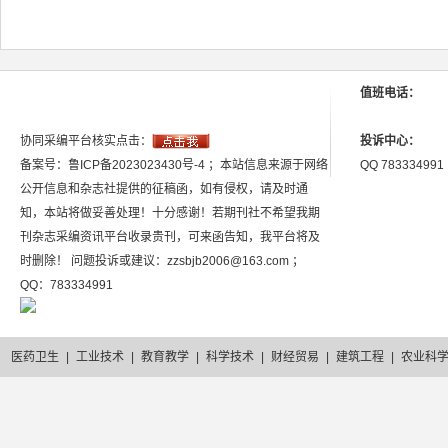
值班电话：
协同采编平台核实点击：
投诉中心：
备案号：鲁ICP备2023023430号-4 ；本站信息来源于网络
QQ 783334991
公开信息和杂志社提供的征稿函，如有侵权，请及时通
知，本站将做妥善处理！十分感谢！若期刊社不希望我期
刊杂志采编资讯平台收录贵刊，可来函告知，我平台将及
时删除！ 问题投诉或建议：zzsbjb2006@163.com ；
QQ：783334991
医药卫生
|
工业技术
|
教育教学
|
科学技术
|
财经贸易
|
建筑工程
|
农业科
2