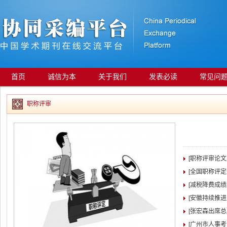
首页
诚信为本
关于我们
发表必读
常见问
职称评审
[职称评审论
[全国职称评
[减税降费成绩
[安徽持续推
[张宏森出席
[广州市人事考