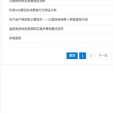
中国网购物流发展途径浅析
外卖020模式的消费者行为特征分析
农产品产销创新之路探究——以围场县胡萝卜种植基地为例
温泉旅游体验营销的实施步骤和模式研究
异域透视
首页
1
2
下一页