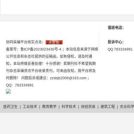
值班电话：
协同采编平台核实点击：
投诉中心：
备案号：鲁ICP备2023023430号-4 ；本站信息来源于网络
QQ 783334991
公开信息和杂志社提供的征稿函，如有侵权，请及时通
知，本站将做妥善处理！十分感谢！若期刊社不希望我期
刊杂志采编资讯平台收录贵刊，可来函告知，我平台将及
时删除！ 问题投诉或建议：zzsbjb2006@163.com ；
QQ：783334991
医药卫生
|
工业技术
|
教育教学
|
科学技术
|
财经贸易
|
建筑工程
|
农业科
2