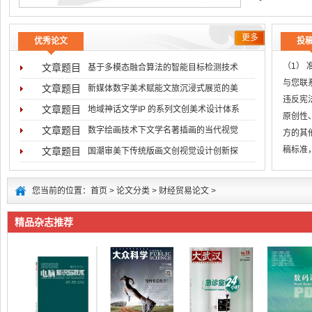
更多
优秀论文
投
（1）
文章题目
基于多模态融合算法的智能目标检测技术
与您联系
文章题目
新媒体数字美术赋能文旅沉浸式展览的美
违反宪
文章题目
地域神话文学IP 的系列文创美术设计体系
原创性
文章题目
数字绘画技术下文学名著插画的当代视觉
方的其
稿标准
文章题目
国潮审美下传统版画文创视觉设计创新探
无
您当前的位置：
首页
>
论文分类
>
财经贸易论文
>
精品杂志推荐