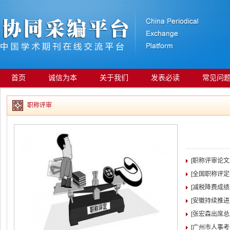
首页
诚信为本
关于我们
发表必读
常见问
职称评审
[职称评审论
[全国职称评
[减税降费成绩
[安徽持续推
[张宏森出席
[广州市人事考