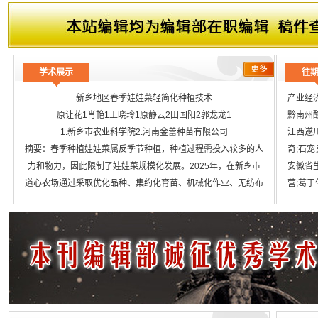
更多
学术展示
往
新乡地区春季娃娃菜轻简化种植技术
产业经
原让花1肖艳1王晓玲1原静云2田国阳2郭龙龙1
黔南州
1.新乡市农业科学院2.河南金蕾种苗有限公司
江西遂
摘要：春季种植娃娃菜属反季节种植，种植过程需投入较多的人
奇;石宠
力和物力，因此限制了娃娃菜规模化发展。2025年，在新乡市
安徽省
道心农场通过采取优化品种、集约化育苗、机械化作业、无纺布
营;葛于
覆盖、水肥一体化管理等措施探索轻简化栽培技术，与传统方法
内黄新
相比降低人工定植成本75%左右，有效节水20%～30%，且省
瑞霞;王
工省时，提升了生产效率，该技术对助力娃娃菜高质量发展具有
高山蔬
重要指导意义。
怀化市
关键词：
娃娃菜;春季;轻简化;省工省时;
宇;16-1
黔南州无
品种导