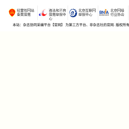
若有期刊社不希望我期刊杂志协同采编平台收录贵刊
安康市辣
的，请来函告知，我平台将及时删除！本平台信息来源
贺佰成;赵
于网络公开信息和社里所提供的征稿函。
厚皮甜瓜
曾红霞;
本站：杂志协同采编平台【官网】 为第三方平台、非杂志社的官网· 版权
茎瘤芥
娟;61-6
北方日光
专家坐
水生蔬
满;66-6
植保技
绿色防
文;李嘉;
广西沿
业连;薛
云南辣
包玲凤;杨
亚非致
湖北地区