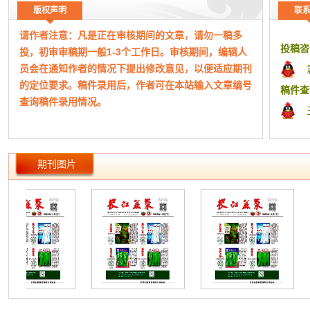
茂名苦
版权声明
联
辉;23-2
请作者注意：凡是正在审核期间的文章，请勿一稿多
安顺市
投稿咨
投，初审审稿期一般1-3个工作日。审核期间，编辑人
平;26-2
员会在通知作者的情况下提出修改意见，以便适应期刊
东台礼
的定位要求。稿件录用后，作者可在本站输入文章编号
平;30-3
稿件查
查询稿件录用情况。
栽培技
新乡地
工作时
田国阳;郭
（本网站所公布期刊均为正规刊物，如有侵权，请及
北疆机采
期刊图片
时告知！）
耿文超;刘
红河州
本平台为期刊杂志协同采编平台，本站成立于2015
莹;白学贵
年，主要从事文化艺术交流、版权代理、期刊信息整理
南京地区
发布、宣传。非杂志社官网！
刘庆叶;
本站仅为有实际合作关系的杂志期刊整理信息、快捷
十堰地区
组稿指导和宣传，本站致力于方便广大作者期刊查询、
47
分类、便捷投稿、在线答疑等。
南充地区
长江流域