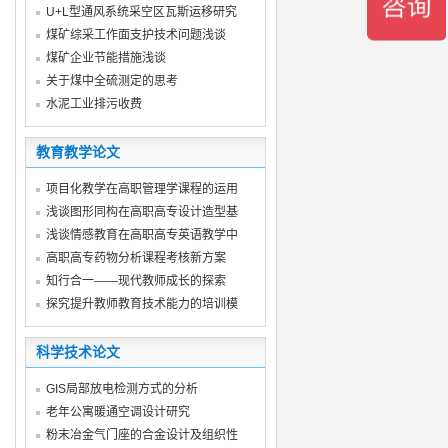
U+L型通风系统采空区瓦斯运移研究
煤矿综采工作面支护技术问题浅谈
煤矿企业节能措施浅谈
关于煤中全硫测定的思考
水泥工业排污收费
教育教学论文
项目化教学在高职管理学课程的运用
浅谈图形同构在高职高专设计造型基
浅谈情感教育在高职高专英语教学中
高职高专药物分析课程考核新方案
知行合一——现代教师成长的探索
探究提升教师教育技术能力的培训模
科学技术论文
GIS局部放电检测方式的分析
老年公寓暖通空调设计研究
粉末冶金气门座的合金设计及组织性