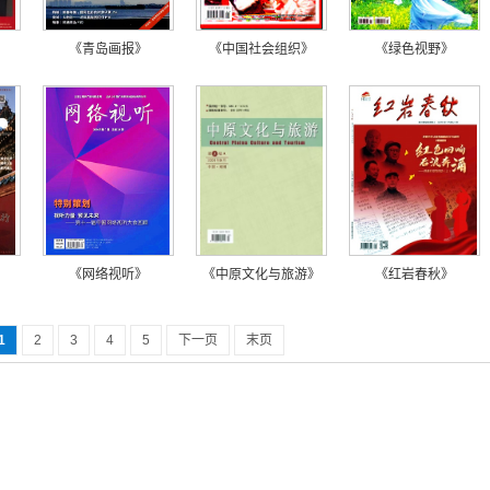
《青岛画报》
《中国社会组织》
《绿色视野》
《网络视听》
《中原文化与旅游》
《红岩春秋》
1
2
3
4
5
下一页
末页