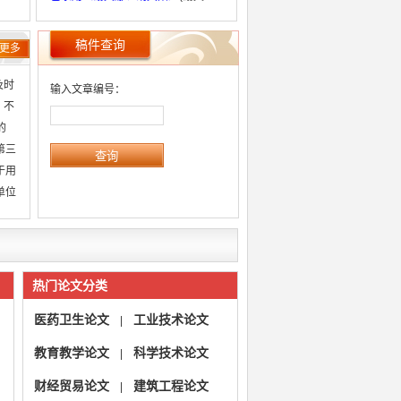
娜、胡文阳)
已录用ZGJZYNJ2024072602
(乔德
稿件查询
更多
山)
已录用ZGJZYNJ2024072601
(田然)
及时
输入文章编号：
 不
的
第三
于用
单位
热门论文分类
医药卫生论文
工业技术论文
|
教育教学论文
科学技术论文
|
财经贸易论文
建筑工程论文
|