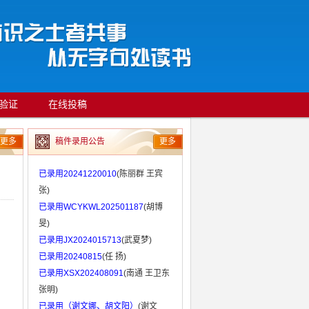
验证
在线投稿
更多
稿件录用公告
更多
已录用20241220010
(陈丽群 王宾
张)
已录用WCYKWL202501187
(胡博
旻)
已录用JX2024015713
(武夏梦)
已录用20240815
(任 扬)
已录用XSX202408091
(南通 王卫东
张明)
已录用（谢文娜、胡文阳）
(谢文