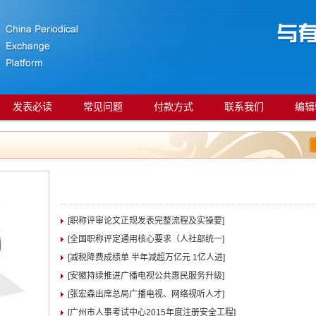
发表必读
常见问题
付款方式
联系我们
编辑
[职称评审论文正规发表完整流程及实操要]
[全国职称评定通用核心要求（人社部统一]
[减税降费成绩单 半年减超万亿元 1亿人进]
[安徽持续推进广播电视公共惠民服务升级]
[张宏森出席总局广播电视、网络视听人才]
[广州市人事考试中心2015年度注册安全工程]