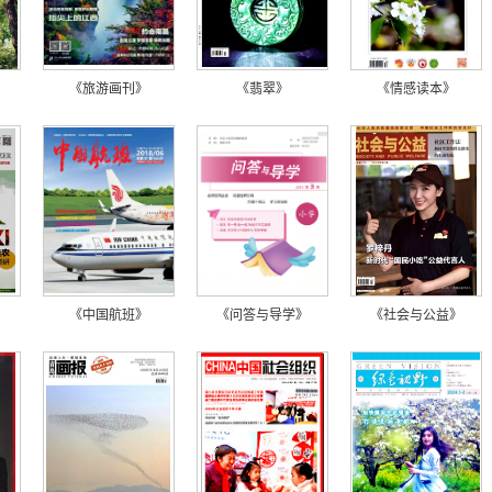
《旅游画刊》
《翡翠》
《情感读本》
《中国航班》
《问答与导学》
《社会与公益》