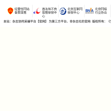
若有期刊社不希望我期刊杂志协同采编平台收录贵刊
环境监测
的，请来函告知，我平台将及时删除！本平台信息来源
生态环
于网络公开信息和社里所提供的征稿函。
一般工
三角某文
本站：杂志协同采编平台【官网】 为第三方平台、非杂志社的官网· 版权所有：
多源大
大气环境
碳减排视
城市污水
城市黑臭
浦东国际
广州市石
常州市
平;99-1
工业废水
硝苯废水
城市市政
垃圾焚烧
修复工
污水处