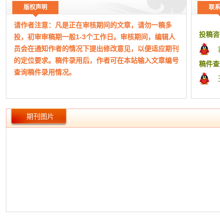
2019
版权声明
联
晖;30-3
请作者注意：凡是正在审核期间的文章，请勿一稿多
浮游动物
投稿咨
投，初审审稿期一般1-3个工作日。审核期间，编辑人
不同土
员会在通知作者的情况下提出修改意见，以便适应期刊
赤水市
的定位要求。稿件录用后，作者可在本站输入文章编号
艳;黄翠仙
稿件查
查询稿件录用情况。
环境规
气候变
工作时
建设项
（本网站所公布期刊均为正规刊物，如有侵权，请及
峰;45-4
期刊图片
时告知！）
输变电
固体废物
本平台为期刊杂志协同采编平台，本站成立于2015
大湾区
年，主要从事文化艺术交流、版权代理、期刊信息整理
城市环境
发布、宣传。非杂志社官网！
工业固
本站仅为有实际合作关系的杂志期刊整理信息、快捷
夏娟;60
组稿指导和宣传，本站致力于方便广大作者期刊查询、
环境咨询
分类、便捷投稿、在线答疑等。
环境风险
加强环境