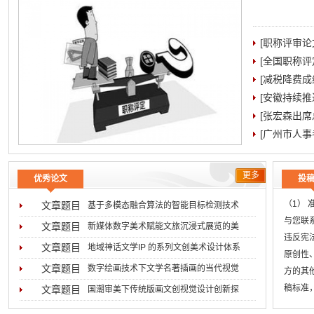
[职称评审
[全国职称
[减税降费成
[安徽持续
[张宏森出
[广州市人事
更多
优秀论文
投
（1）
文章题目
基于多模态融合算法的智能目标检测技术
与您联系
2026-08-05
文章题目
新媒体数字美术赋能文旅沉浸式展览的美
违反宪
2026-07-31
文章题目
地域神话文学IP 的系列文创美术设计体系
原创性
2026-07-29
文章题目
数字绘画技术下文学名著插画的当代视觉
方的其
2026-07-16
稿标准
文章题目
国潮审美下传统版画文创视觉设计创新探
无
2026-07-02