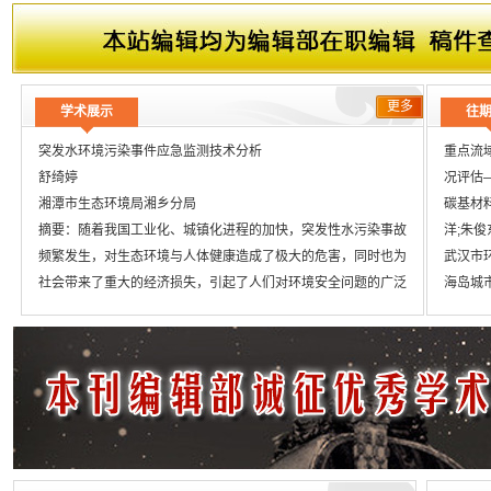
更多
学术展示
往
突发水环境污染事件应急监测技术分析
重点流
舒绮婷
况评估—
湘潭市生态环境局湘乡分局
碳基材
摘要：随着我国工业化、城镇化进程的加快，突发性水污染事故
洋;朱俊东
频繁发生，对生态环境与人体健康造成了极大的危害，同时也为
武汉市
社会带来了重大的经济损失，引起了人们对环境安全问题的广泛
海岛城
关注。如何快速、高效地应对突发水事故，是当前我国环保与公
生态环
众安全面临的一个重要课题。基于此，本文分析了及时开展应急
长江上
监测的重要性，可以有效地识别污染来源、评价污染水平，同时
例王军平
强调了政府要采取相应的对策，以降低突发性水污染事故对生态
甘肃省
环境的不利影响。
斌;18-2
关键词：
水环境污染;应急监测;突发环境事件;
水文数据
婺城区雷