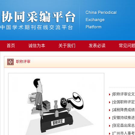
首页
诚信为本
关于我们
发表必读
常见问
职称评审
[职称评审论
[全国职称评
[减税降费成绩
[安徽持续推
[张宏森出席
[广州市人事考