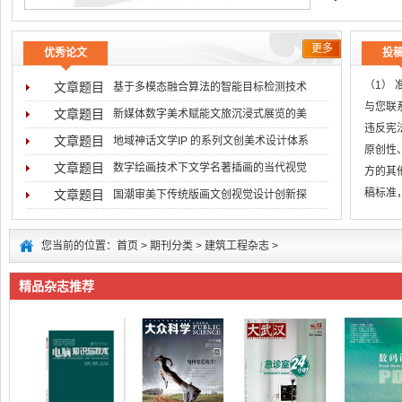
更多
优秀论文
投
（1）
文章题目
基于多模态融合算法的智能目标检测技术
与您联系
文章题目
新媒体数字美术赋能文旅沉浸式展览的美
违反宪
文章题目
地域神话文学IP 的系列文创美术设计体系
原创性
文章题目
数字绘画技术下文学名著插画的当代视觉
方的其
稿标准
文章题目
国潮审美下传统版画文创视觉设计创新探
无
您当前的位置：
首页
>
期刊分类
>
建筑工程杂志
>
精品杂志推荐