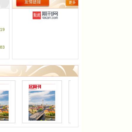
友情链接
更多
话、论点摘编、图片新闻等。
尹红
19
83
其祥