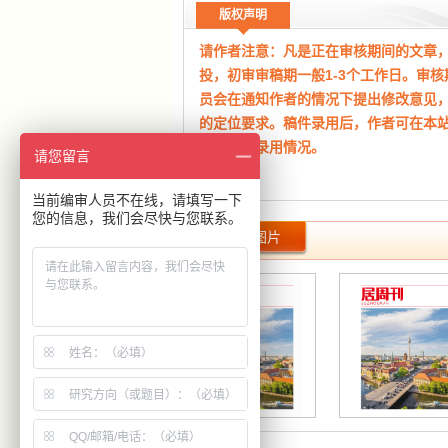
2021年 第12月 01 | 仲涛 亚芯电子科技
版权声明
海 201210
请作者注意：凡是正在审核期间的文章
摘 要：科学技术水平的迅猛发展促进了建筑
投，初审审稿期一般1-3个工作日。审
明显的提高，为了顺应时代发展的潮流，国家
员会在通知作者的情况下提出修改意见
高度重视建筑企业的技术创新管理，通过有效
的定位要求。稿件录用后，作者可在本
新建筑施工处理技术的同时，建立合规、质量
查询稿件录用情况。
构，从而有效的缓解土地资源紧张的现实问题
请您留言
先对建筑工程管理的相关内容作出了介绍；其
工建设情况，提出了建筑工程管理创新模式中
当前编审人员不在线，请填写一下
您的信息，我们会尽快与您联系。
（本网站所公布期刊均为正规刊物，如
同时对建筑工程管理创新模式的相关要求和应
期刊图片
时告知！）
后；最后有针对性的说明了提高工程创新管理
希望能够给同行提供一定的帮助。
本平台为期刊杂志协同采编平台，本站成
【分 类】
【工业技术】 > 建筑科学 > 建筑
年，主要从事文化艺术交流、版权代理
【关键词】
建筑工程管理 创新管理 主要问题
发布、宣传。非杂志社官网！
本站仅为有实际合作关系的杂志期刊整
组稿指导和宣传，本站致力于方便广大
分类、便捷投稿、在线答疑等。