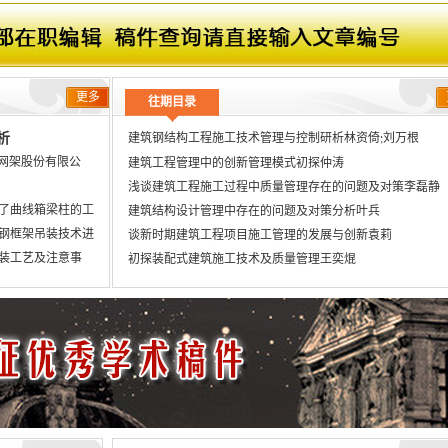
更多
往期目录
析
建筑钢结构工程施工技术管理与控制研析林资倚
刘万根
;
东南网架股份有限公
建筑工程管理中的创新管理模式初探仲涛
浅谈建筑工程施工过程中质量管理存在的问题及对策李磊静
了曲线箱梁柱的工
建筑结构设计管理中存在的问题及对策分析叶兵
钢框架吊装技术进
谈新时期建筑工程项目施工管理的发展与创新袁莉
装工艺及注意事
初探装配式建筑施工技术及质量管理王奕焜
结构整体预拼装的
谈项目管理在建筑工程管理中的价值及应用措施刘斌
借鉴。
探究既有建筑加层改建结构检测与抗震鉴定实例徐林金
施工 > 各项工程与
探究土木工程结构损伤诊断研究进展张伟
安装
研究建筑工程大体积混凝土温度裂缝控制刘子洋
试谈装配式建筑施工技术在建筑工程施工管理中的应用朱胜
铝模体系应用在工程实体管理融合中的问题探讨李洪杰
邱忠
;