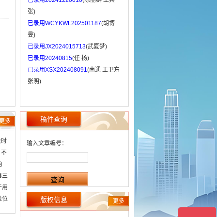
已录用20241220010
(陈丽群 王宾
张)
已录用WCYKWL202501187
(胡博
旻)
已录用JX2024015713
(武夏梦)
已录用20240815
(任 扬)
已录用XSX202408091
(南通 王卫东
张明)
稿件查询
更多
及时
输入文章编号：
 不
的
第三
于用
单位
版权信息
更多