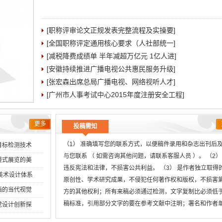
[职称评审论文正规发表完整流程及实操要]
[全国职称评定通用核心要求（人社部统一]
[减税降费成绩单 半年减超万亿元 1亿人进]
[安徽持续推进广播电视公共惠民服务升级]
[张宏森出席总局广播电视、网络视听人才]
[广州市人事考试中心2015年度注册安全工程]
更多
投稿需知
（1） 准确填写您的联系方式，以便稿件录用和杂志出刊后
目标检测技术
与您联系 （ 如需咨询其他问题，请联系客服人员 ）。 （2）
2026-08-05
浸式展览的美
违反宪法和法律，不损害公共利益。 （3） 是作者独立取得
2026-07-31
创美术设计体系
原创性、学术研究成果，不侵犯任何著作权和版权，不损害
2026-07-29
画的当代视觉
方的其他权利；所有来稿必须通过检测，文字复制比必须低
2026-07-16
稿标准，引用部分文字的要在参考文献中注明；署名和作者
觉设计创新探
无
2026-07-02