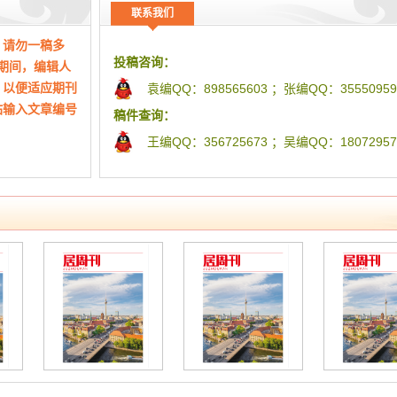
（上海）有限公司，上
滕飞
高海善
王磊
;
;
联系我们
探究建设工程技术管理及节能减排实施策略许红梅
，请勿一稿多
技术管理水平有了
分析土木工程施工现场安全管理訾晓峰
张二强
王琳
东海峰
;
;
;
;
投稿咨询：
核期间，编辑人
的城建管理部门应
岩
，以便适应期刊
的管控方式，在创
袁编QQ：898565603 ；张编QQ：35550959
探究建筑工程质量监督管理工作的重要性刘瑶瑶
站输入文章编号
最佳的高层建筑结
南宁市可再生能源建筑应用系统运行状况调查分析贾遵锋
稿件查询：
。基于此，本文首
探究无损检测技术在道路桥梁工程中的应用吴恩智
王编QQ：356725673 ；吴编QQ：18072957
次，结合实际的施
悬臂掘进机在隧道非爆施工下穿地铁运营线的应用罗苍宁
工作时间：早上9点——下午5点(周日除外)
存在的主要问题，
道路桥梁项目施工中常见问题及对策吴凤
有侵权，请及
用必要性分析之
高速公路路基路面施工的现场管理工作研究周斌
水平的策略研究，
新时期下房屋建筑工程施工技术管理措施研究刘云峰
立于2015
施工 > 施工管理
房屋建筑工程施工技术及现场管理策略樊曦璟
、期刊信息整理
 策略研究
飞行任务管理系统综合交通态势融合技术张中南
张江
索宇
;
;
进度控制、质量控制、成本控制在工程管理过程中的探究王
理信息、快捷
城市更新下的建筑街区景观设计要素研究苏雅
伊飞
;
作者期刊查询、
探究传统元素在现代建筑与装饰设计中的运用杨乐
左骁瑶
;
高层建筑给排水工程设计问题分析罗洁
商业地产景观设计中新中式景观的应用伊飞
苏雅
;