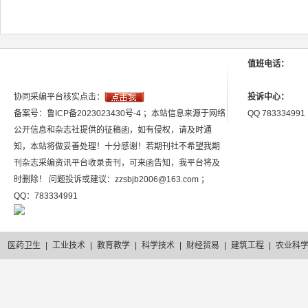
值班电话：
协同采编平台核实点击：
投诉中心：
备案号：鲁ICP备2023023430号-4 ；本站信息来源于网络
QQ 783334991
公开信息和杂志社提供的征稿函，如有侵权，请及时通
知，本站将做妥善处理！十分感谢！若期刊社不希望我期
刊杂志采编资讯平台收录贵刊，可来函告知，我平台将及
时删除！ 问题投诉或建议：zzsbjb2006@163.com ；
QQ：783334991
医药卫生
|
工业技术
|
教育教学
|
科学技术
|
财经贸易
|
建筑工程
|
农业科
2