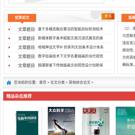
更多
优秀论文
投
（1）
文章题目
基于多模态融合算法的智能目标检测技术
与您联系
文章题目
新媒体数字美术赋能文旅沉浸式展览的美
违反宪
文章题目
地域神话文学IP 的系列文创美术设计体系
原创性
文章题目
数字绘画技术下文学名著插画的当代视觉
方的其
稿标准
文章题目
国潮审美下传统版画文创视觉设计创新探
无
您当前的位置：
首页
>
论文分类
>
其他综合论文
>
精品杂志推荐