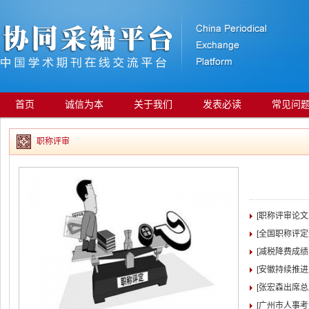
首页
诚信为本
关于我们
发表必读
常见问
职称评审
[职称评审论
[全国职称评
[减税降费成绩
[安徽持续推
[张宏森出席
[广州市人事考