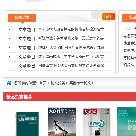
更多
优秀论文
投
（1）
文章题目
基于多模态融合算法的智能目标检测技术
与您联系
文章题目
新媒体数字美术赋能文旅沉浸式展览的美
违反宪
文章题目
地域神话文学IP 的系列文创美术设计体系
原创性
文章题目
数字绘画技术下文学名著插画的当代视觉
方的其
稿标准
文章题目
国潮审美下传统版画文创视觉设计创新探
无
您当前的位置：
首页
>
论文分类
>
其他综合论文
>
精品杂志推荐