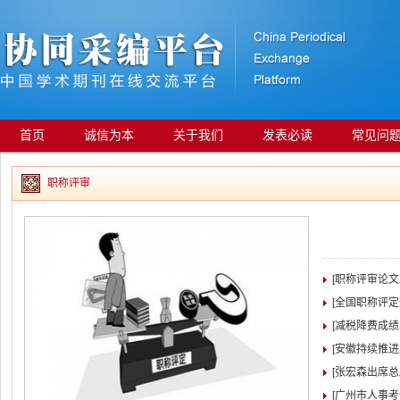
首页
诚信为本
关于我们
发表必读
常见问
职称评审
[职称评审论
[全国职称评
[减税降费成绩
[安徽持续推
[张宏森出席
[广州市人事考