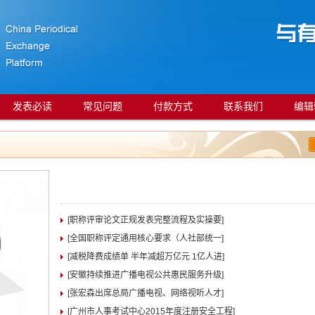
发表必读
常见问题
付款方式
联系我们
编辑
[职称评审论文正规发表完整流程及实操要]
[全国职称评定通用核心要求（人社部统一]
[减税降费成绩单 半年减超万亿元 1亿人进]
[安徽持续推进广播电视公共惠民服务升级]
[张宏森出席总局广播电视、网络视听人才]
[广州市人事考试中心2015年度注册安全工程]