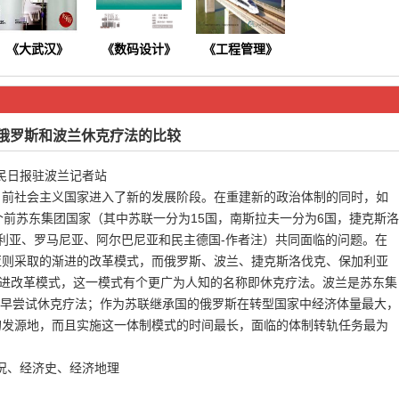
《大武汉》
《数码设计》
《
工程管理
》
俄罗斯和波兰休克疗法的比较
 人民日报驻波兰记者站
，前社会主义国家进入了新的发展阶段。在重建新的政治体制的同时，如
《今日健康》
《商情》
《软件》
个前苏东集团国家（其中苏联一分为15国，南斯拉夫一分为6国，捷克斯洛
利亚、罗马尼亚、阿尔巴尼亚和民主德国-作者注）共同面临的问题。在
亚则采取的渐进的改革模式，而俄罗斯、波兰、捷克斯洛伐克、保加利亚
激进改革模式，这一模式有个更广为人知的名称即休克疗法。波兰是苏东集
期最早尝试休克疗法；作为苏联继承国的俄罗斯在转型国家中经济体量最大，
的发源地，而且实施这一体制模式的时间最长，面临的体制转轨任务最为
概况、经济史、经济地理