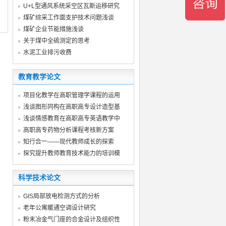
U+L型通风系统采空区瓦斯运移研究
煤矿综采工作面支护技术问题浅谈
煤矿企业节能措施浅谈
关于煤中全硫测定的思考
水泥工业排污收费
教育教学论文
项目化教学在高职管理学课程的运用
浅谈图形同构在高职高专设计造型基
浅谈情感教育在高职高专英语教学中
高职高专药物分析课程考核新方案
知行合一——现代教师成长的探索
探究提升教师教育技术能力的培训模
科学技术论文
GIS局部放电检测方式的分析
老年公寓暖通空调设计研究
粉末冶金气门座的合金设计及组织性