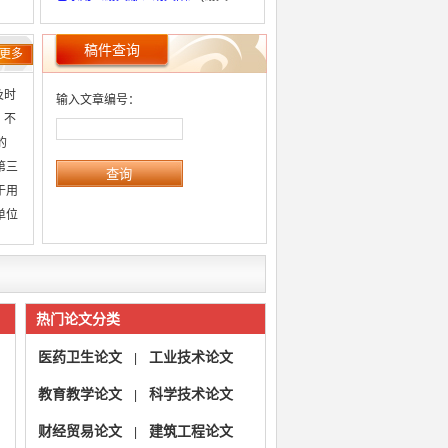
娜、胡文阳)
已录用ZGJZYNJ2024072602
(乔德
稿件查询
更多
山)
已录用ZGJZYNJ2024072601
(田然)
及时
输入文章编号：
 不
的
第三
于用
单位
热门论文分类
医药卫生论文
工业技术论文
|
教育教学论文
科学技术论文
|
财经贸易论文
建筑工程论文
|