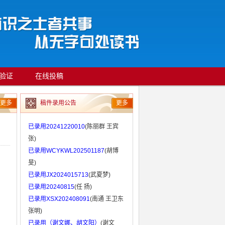
验证
在线投稿
更多
稿件录用公告
更多
已录用20241220010
(陈丽群 王宾
张)
已录用WCYKWL202501187
(胡博
旻)
已录用JX2024015713
(武夏梦)
已录用20240815
(任 扬)
已录用XSX202408091
(南通 王卫东
张明)
已录用（谢文娜、胡文阳）
(谢文