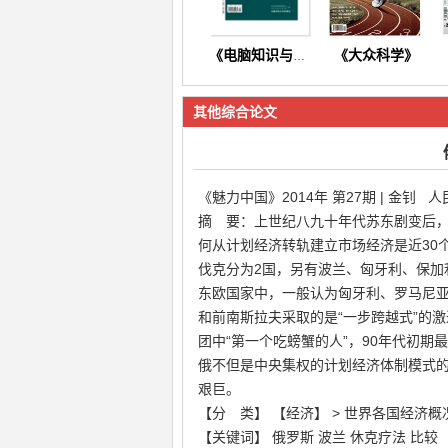
《大众科学》
《电脑知识与技术》
其他综合论文
《魅力中国》2014年 第27期 | 金钊
摘 要：上世纪八九十年代苏东剧变后
《东方养生》
《今日财富》
何从计划经济转轨建立市场经济是近30
伐克分为2国，另有波兰、匈牙利、保加
东欧国家中，一般认为匈牙利、罗马尼
和前南斯拉夫采取的是“一步跨越式”的
团中“第一个吃螃蟹的人”，90年代初
俄不但是中央集权的计划经济体制模式
艰巨。
【分 类】 【经济】 > 世界各国经济
【关键词】 俄罗斯 波兰 休克疗法 比较