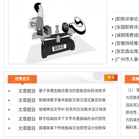
[职称评审
[全国职称
[减税降费成
[安徽持续
[张宏森出
[广州市人事
更多
优秀论文
投
（1）
文章题目
基于多模态融合算法的智能目标检测技术
与您联系
2026-08-05
文章题目
新媒体数字美术赋能文旅沉浸式展览的美
违反宪
2026-07-31
文章题目
地域神话文学IP 的系列文创美术设计体系
原创性
2026-07-29
文章题目
数字绘画技术下文学名著插画的当代视觉
方的其
2026-07-16
稿标准
文章题目
国潮审美下传统版画文创视觉设计创新探
无
2026-07-02