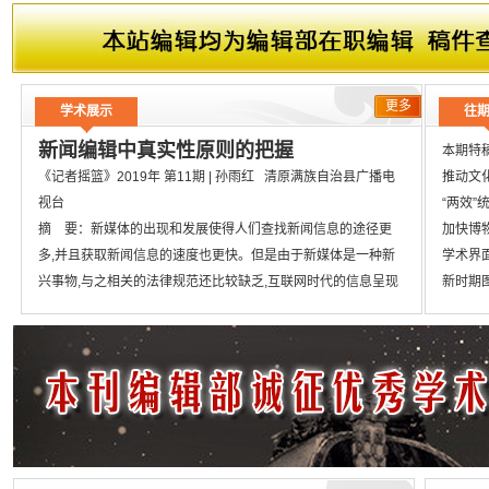
更多
学术展示
往
新闻编辑中真实性原则的把握
本期特
《记者摇篮》2019年 第11期 | 孙雨红 清原满族自治县广播电
推动文化
视台
“两效”
摘 要：新媒体的出现和发展使得人们查找新闻信息的途径更
加快博
多,并且获取新闻信息的速度也更快。但是由于新媒体是一种新
学术界
兴事物,与之相关的法律规范还比较缺乏,互联网时代的信息呈现
新时期
出了海量化的发展趋势,但是越来越多的虚假和垃圾信息也充斥
数字出
其中。在这样的发展背景下,电视新闻高质量的内容输出成为其
高校校园
突出的发展优势,电视新闻由于承担着一定的政治宣传功能,在内
全媒体
容审核方面比较严格,新闻的真实性也就可以很好地得到保障。
新闻评论
【分 类】
【文化、科学、教育、体育】 > 信息与知识传播 >
新媒体
新闻学、新闻事业
高校播
【关键词】
新闻编辑 真实性原则 把握
新媒体环