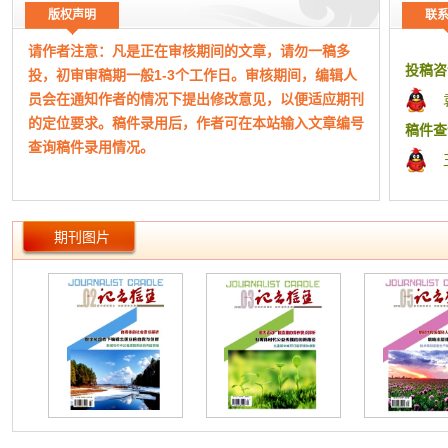
【出 处】
《记者摇篮》2019年 第11期 16-17页 共2页
播音主持
版权声明
联
【收 录】
中文科技期刊数据库
信息时代
请作者注意：凡是正在审核期间的文章，请勿一稿多
浅议网络
投稿咨
投，初审审稿期一般1-3个工作日。审核期间，编辑人
主流媒体
员会在通知作者的情况下提出修改意见，以便适应期刊
理论探
的定位要求。稿件录用后，作者可在本站输入文章编号
做强党报
稿件查
查询稿件录用情况。
地方党报
地方党
工作时
地方党报
（本网站所公布期刊均为正规刊物，如有侵权，请及
宝夫
期刊图片
时告知！）
党刊记者
微信舆
本平台为期刊杂志协同采编平台，本站成立于2015
融媒体
年，主要从事文化艺术交流、版权代理、期刊信息整理
新媒体
发布、宣传。非杂志社官网！
新媒体
本站仅为有实际合作关系的杂志期刊整理信息、快捷
新形势下
组稿指导和宣传，本站致力于方便广大作者期刊查询、
融媒体
分类、便捷投稿、在线答疑等。
新闻编辑
社交媒体