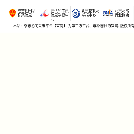
若有期刊社不希望我期刊杂志协同采编平台收录贵刊
采编杂
的，请来函告知，我平台将及时删除！本平台信息来源
增强经
于网络公开信息和社里所提供的征稿函。
新媒体
广播电
本站：杂志协同采编平台【官网】 为第三方平台、非杂志社的官网· 版权
编辑创
新媒体
电视新
融媒体
新媒体
新媒体
县级广
融媒体
媒体融
业务研
社交媒
例(66
写精彩导
衡
新媒体