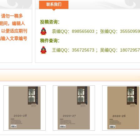
乔波
联系我们
、排刊情况、见
中国场内衍生品市场简论 周家禛
，请勿一稿多
浅谈齐齐哈尔市农村金融存在问题及发展对策 徐景
免费提供修改方
投稿咨询：
核期间，编辑人
从“王老吉之争”看中国企业品牌管理 黎维婕
，以便适应期刊
袁编QQ：898565603 ；张编QQ：35550959
均可免费获得本
农产品销售渠道的分析 周晋
站输入文章编号
稿件查询：
新制度经济学与马克思经济学企业理论比较分析 刘
王编QQ：356725673 ；吴编QQ：18072957
基于合资企业看中外企业文化的冲突与协调 吕彤
工作时间：早上9点——下午5点(周日除外)
我国股份制商业银行资本结构存在的问题及对策研
有侵权，请及
李源
促进我国区域低碳经济发展的政策建议 索维维
我国经济受国际资本流动现状的影响 康洁
立于2015
投资性房地产后续计量之公允价值模式的探析 张龙
、期刊信息整理
浅谈企业负债经营利弊 王新
理信息、快捷
影响我国消费信贷发展的因素及对策建议 黄羿凯
作者期刊查询、
浅析次贷危机对我国金融监管体制的启示 谢佳秀
电子商务营销模式的选择与建立 张凤莲