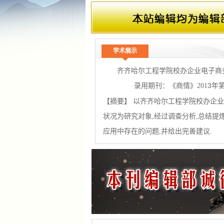
学术展示
齐齐哈尔工程学院校办企业电子商
录用期刊：《商情》
3年第
201
【摘要】 以齐齐哈尔工程学院校办企
状况为研究对象
,
经过调查分析
,
总结提
应用中存在的问题
,
并给出完善建议
.
《商情》杂志公告
1. 本刊为国家承认、正规、合法
2. 中国期刊网可查询，并全文收录
3. 国家新闻出版总署可查询，收
4、编辑部内部审稿通道为1-5
天，
投、审、刊的时间；
5、凡是在本编辑部投稿并确定录