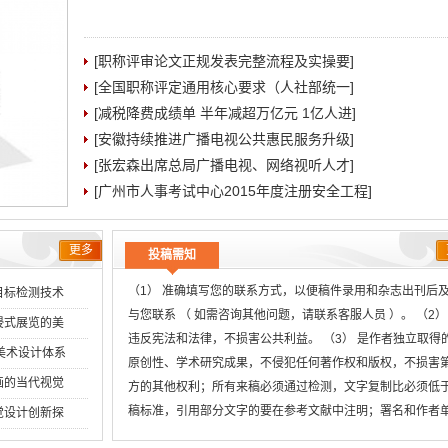
[职称评审论文正规发表完整流程及实操要]
[全国职称评定通用核心要求（人社部统一]
[减税降费成绩单 半年减超万亿元 1亿人进]
[安徽持续推进广播电视公共惠民服务升级]
[张宏森出席总局广播电视、网络视听人才]
[广州市人事考试中心2015年度注册安全工程]
更多
投稿需知
（1） 准确填写您的联系方式，以便稿件录用和杂志出刊后
目标检测技术
与您联系 （ 如需咨询其他问题，请联系客服人员 ）。 （2）
2026-08-05
浸式展览的美
违反宪法和法律，不损害公共利益。 （3） 是作者独立取得
2026-07-31
创美术设计体系
原创性、学术研究成果，不侵犯任何著作权和版权，不损害
2026-07-29
画的当代视觉
方的其他权利；所有来稿必须通过检测，文字复制比必须低
2026-07-16
稿标准，引用部分文字的要在参考文献中注明；署名和作者
觉设计创新探
无
2026-07-02