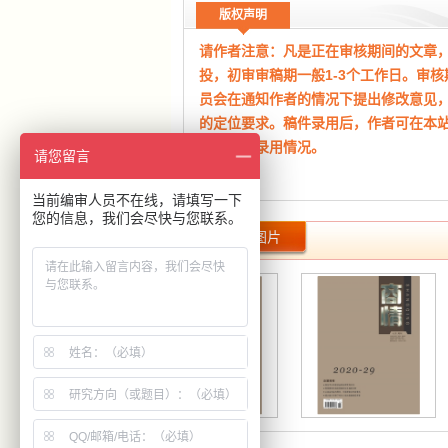
受提前1-4
个月见刊；
版权声明
6、专业编辑对你的稿件编辑情况
刊情况进行及时沟通；
请作者注意：凡是正在审核期间的文章
7、有专业的专家编辑团队，为您
投，初审审稿期一般1-3个工作日。审
案；
员会在通知作者的情况下提出修改意见
8、凡是在本编辑部投稿的作者，
的定位要求。稿件录用后，作者可在本
刊杂志一本；
查询稿件录用情况。
请您留言
当前编审人员不在线，请填写一下
您的信息，我们会尽快与您联系。
（本网站所公布期刊均为正规刊物，如
期刊图片
时告知！）
本平台为期刊杂志协同采编平台，本站成
年，主要从事文化艺术交流、版权代理
发布、宣传。非杂志社官网！
本站仅为有实际合作关系的杂志期刊整
组稿指导和宣传，本站致力于方便广大
分类、便捷投稿、在线答疑等。