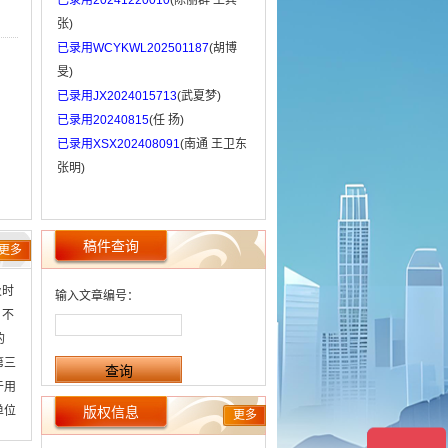
已录用20241220010
(陈丽群 王宾
张)
已录用WCYKWL202501187
(胡博
旻)
已录用JX2024015713
(武夏梦)
已录用20240815
(任 扬)
已录用XSX202408091
(南通 王卫东
张明)
稿件查询
更多
及时
输入文章编号：
 不
的
第三
于用
单位
版权信息
更多