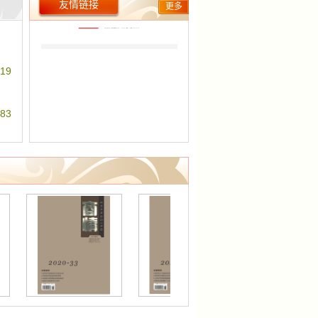
友情链接
更多
彬
19
洋
83
究