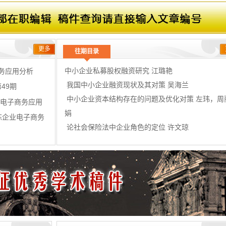
更多
往期目录
中小企业私募股权融资研究 江璐艳
务应用分析
我国中小企业融资现状及其对策 吴海兰
49期
中小企业资本结构存在的问题及优化对策 左玮，周
业电子商务应用
娟
炼企业电子商务
论社会保险法中企业角色的定位 许文琼
我国商业银行创新途径和对策分析 曲东
我国电子商务环境下的税收问题研究 林万金
、双刊号期刊
关于企业成本控制问题探讨 刘显英
针对国际贸易中的术语进行分析 李化龙
录期刊
大大缩短了
浅析“营改增”对现代服务业的影响及应对策略 孔晓
我国上市商业银行高管薪酬与银行绩效的实证分析 
用的稿件，可享