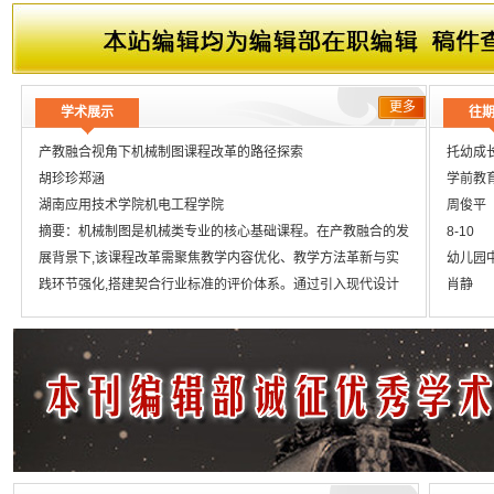
更多
学术展示
往
产教融合视角下机械制图课程改革的路径探索
托幼成
胡珍珍郑涵
学前教
湖南应用技术学院机电工程学院
周俊平
摘要：机械制图是机械类专业的核心基础课程。在产教融合的发
8-10
展背景下,该课程改革需聚焦教学内容优化、教学方法革新与实
幼儿园
践环节强化,搭建契合行业标准的评价体系。通过引入现代设计
肖静
工具与技术、推行项目式教学模式、深化校企协同合作,切实增
11-12
强学生的实践操作与问题解决能力,助力其更好地适应行业发展
生活教
与企业需求,提升学院人才培养的整体质量。
董妙英
13-14
人智能
王海月
15-16