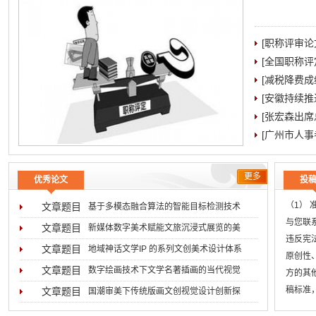
[职称评审
[全国职称
[减税降费成
[安徽持续
[张宏森出
[广州市人事
更多
优秀论文
投
（1）
文章题目
基于多模态融合算法的智能目标检测技术
与您联系
2026-08-05
文章题目
新媒体数字美术赋能文旅沉浸式展览的美
违反宪
2026-07-31
文章题目
地域神话文学IP 的系列文创美术设计体系
原创性
2026-07-29
文章题目
数字绘画技术下文学名著插画的当代视觉
方的其
2026-07-16
稿标准
文章题目
国潮审美下传统版画文创视觉设计创新探
无
2026-07-02