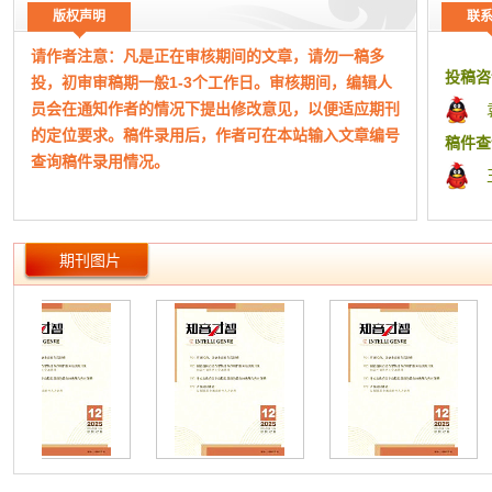
思想前
版权声明
联
“文教
请作者注意：凡是正在审核期间的文章，请勿一稿多
孙冬梅
投稿咨
投，初审审稿期一般1-3个工作日。审核期间，编辑人
19-21
员会在通知作者的情况下提出修改意见，以便适应期刊
浅议新
的定位要求。稿件录用后，作者可在本站输入文章编号
郭卫平
稿件查
查询稿件录用情况。
22-24
新时代
工作时
范士军
（本网站所公布期刊均为正规刊物，如有侵权，请及
25-27
期刊图片
时告知！）
产教融
胡珍珍
本平台为期刊杂志协同采编平台，本站成立于2015
28-30
年，主要从事文化艺术交流、版权代理、期刊信息整理
融合教
发布、宣传。非杂志社官网！
高宝新
本站仅为有实际合作关系的杂志期刊整理信息、快捷
31-33
组稿指导和宣传，本站致力于方便广大作者期刊查询、
思政育
分类、便捷投稿、在线答疑等。
多元化
满海龙