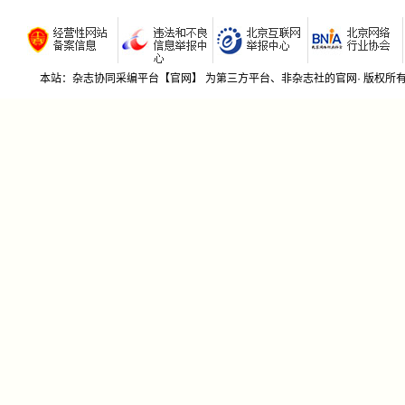
若有期刊社不希望我期刊杂志协同采编平台收录贵刊
36-38
的，请来函告知，我平台将及时删除！本平台信息来源
“红色
于网络公开信息和社里所提供的征稿函。
王艺寰
39-41
本站：杂志协同采编平台【官网】 为第三方平台、非杂志社的官网· 版权
新文科
邱晓玲
42-44
新媒体
刘四妹
45-47
农村中
吴永国
48-50
核心素
黄欣
51-53
科技创
智能工
黄息息