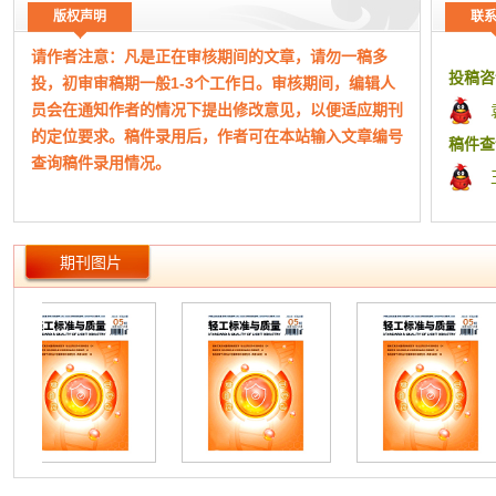
电动平
版权声明
联
张雅;李光
请作者注意：凡是正在审核期间的文章，请勿一稿多
玩具产
投稿咨
投，初审审稿期一般1-3个工作日。审核期间，编辑人
强;18-2
员会在通知作者的情况下提出修改意见，以便适应期刊
GB/T
的定位要求。稿件录用后，作者可在本站输入文章编号
试验方法
稿件查
查询稿件录用情况。
《课业簿
浅析行
工作时
系列团体
（本网站所公布期刊均为正规刊物，如有侵权，请及
质量管
期刊图片
时告知！）
足部防
松;31-3
本平台为期刊杂志协同采编平台，本站成立于2015
电商平台
年，主要从事文化艺术交流、版权代理、期刊信息整理
37+41
发布、宣传。非杂志社官网！
浅析移动
本站仅为有实际合作关系的杂志期刊整理信息、快捷
6S管理
组稿指导和宣传，本站致力于方便广大作者期刊查询、
丽;南倩;
分类、便捷投稿、在线答疑等。
计量与
固相萃