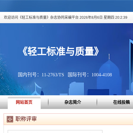
欢迎访问《轻工标准与质量》杂志协同采编平台
2026年8月6日 星期四 20:2:40
《轻工标准与质量》
国内刊号：11-2763/TS 国际刊号：1004-4108
网站首页
杂志简介
在线投稿
职称评审