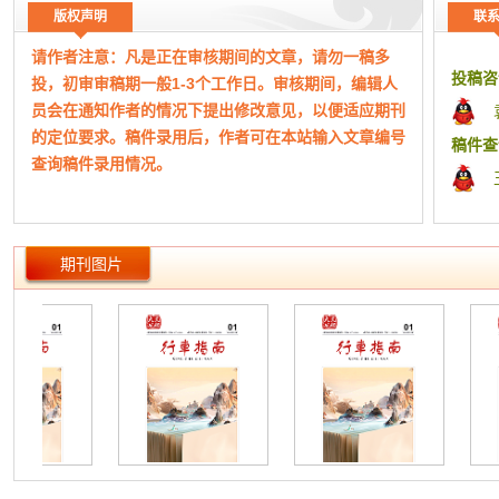
商用车传
版权声明
联
某车型空
请作者注意：凡是正在审核期间的文章，请勿一稿多
汽车车灯
投稿咨
投，初审审稿期一般1-3个工作日。审核期间，编辑人
智能技
员会在通知作者的情况下提出修改意见，以便适应期刊
信息化技
的定位要求。稿件录用后，作者可在本站输入文章编号
基于5G
稿件查
查询稿件录用情况。
智能型机
汽车机械
工作时
汽车机械
（本网站所公布期刊均为正规刊物，如有侵权，请及
新能源
期刊图片
时告知！）
新能源汽
电子诊
本平台为期刊杂志协同采编平台，本站成立于2015
正;65-6
年，主要从事文化艺术交流、版权代理、期刊信息整理
新能源汽
发布、宣传。非杂志社官网！
新能源汽
本站仅为有实际合作关系的杂志期刊整理信息、快捷
某电动汽
组稿指导和宣传，本站致力于方便广大作者期刊查询、
76
分类、便捷投稿、在线答疑等。
新能源汽
汽车工