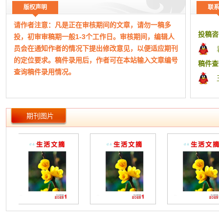
版权声明
联
请作者注意：凡是正在审核期间的文章，请勿一稿多
投稿咨
投，初审审稿期一般1-3个工作日。审核期间，编辑人
员会在通知作者的情况下提出修改意见，以便适应期刊
的定位要求。稿件录用后，作者可在本站输入文章编号
稿件查
查询稿件录用情况。
工作时
（本网站所公布期刊均为正规刊物，如有侵权，请及
期刊图片
时告知！）
本平台为期刊杂志协同采编平台，本站成立于2015
年，主要从事文化艺术交流、版权代理、期刊信息整理
发布、宣传。非杂志社官网！
本站仅为有实际合作关系的杂志期刊整理信息、快捷
组稿指导和宣传，本站致力于方便广大作者期刊查询、
分类、便捷投稿、在线答疑等。