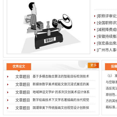
[职称评审
[全国职称
[减税降费成
[安徽持续
[张宏森出
[广州市人事
更多
优秀论文
投
（1）
文章题目
基于多模态融合算法的智能目标检测技术
与您联系
2026-08-05
文章题目
新媒体数字美术赋能文旅沉浸式展览的美
违反宪
2026-07-31
文章题目
地域神话文学IP 的系列文创美术设计体系
原创性
2026-07-29
文章题目
数字绘画技术下文学名著插画的当代视觉
方的其
2026-07-16
稿标准
文章题目
国潮审美下传统版画文创视觉设计创新探
无
2026-07-02