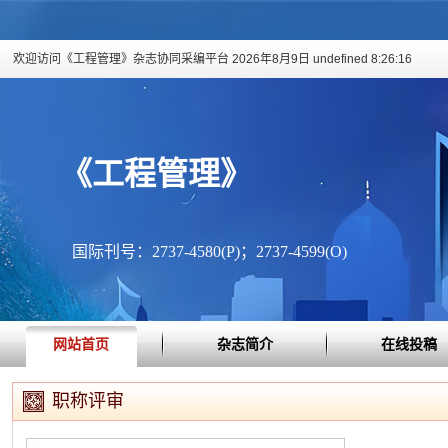
欢迎访问《工程管理》杂志协同采编平台
2026年8月9日 undefined 8:26:16
《工程管理》
国际刊号：2737-4580(P)；2737-4599(O)
网站首页
杂志简介
在线投稿
职称评审