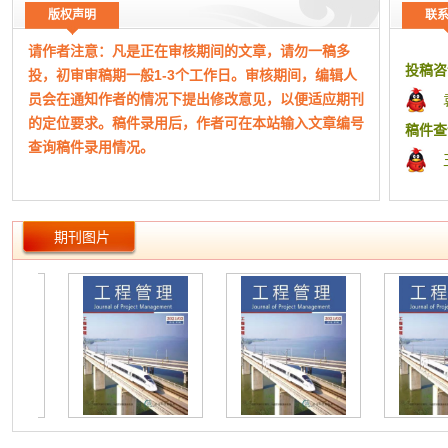
予高度注重，并对各个试验检测方式进行充分
版权声明
联
的应用，以此来更好的对公路隧道质量开展严
请作者注意：凡是正在审核期间的文章，请勿一稿多
城市更
格的控制...
查看全部>>
投稿咨
投，初审审稿期一般1-3个工作日。审核期间，编辑人
郎
员会在通知作者的情况下提出修改意见，以便适应期刊
doi：
10.12359/202133009
的定位要求。稿件录用后，作者可在本站输入文章编号
稿件查
结合海
查询稿件录用情况。
关键词：
试验检测
工程公
陈
路隧道
质量
工作时
基于绿
（本网站所公布期刊均为正规刊物，如有侵权，请及
重要性
期刊图片
高
时告知！）
作者：
田增耀
年，卷(期)：
2021
,(33)
本平台为期刊杂志协同采编平台，本站成立于2015
基于韧
年，主要从事文化艺术交流、版权代理、期刊信息整理
于
所属期刊栏目：
工程管理
发布、宣传。非杂志社官网！
页数：
共3页
本站仅为有实际合作关系的杂志期刊整理信息、快捷
国土空
组稿指导和宣传，本站致力于方便广大作者期刊查询、
页码：
28-30
范
分类、便捷投稿、在线答疑等。
工