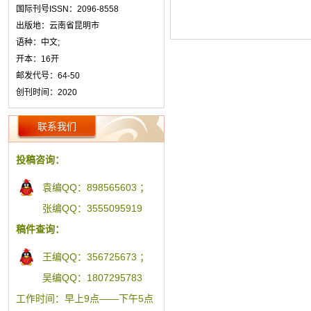
国际刊号ISSN：2096-8558
出版地：云南省昆明市
语种：中文;
开本：16开
邮发代号：64-50
创刊时间：2020
联系我们
投稿咨询：
袁编QQ：898565603 ；
张编QQ：3555095919
稿件查询：
王编QQ：356725673 ；
吴编QQ：1807295783
工作时间：早上9点——下午5点